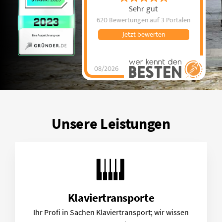
Sehr gut
620 Bewertungen
auf 3 Portalen
Jetzt bewerten
08/2026
Transport-Gorillas
hat
4.95
von
5
Sternen |
620
Transport-
Gorillas
Bewertungen
auf
werkenntdenBESTEN.de
Unsere Leistungen
Klaviertransporte
Ihr Profi in Sachen Klaviertransport; wir wissen