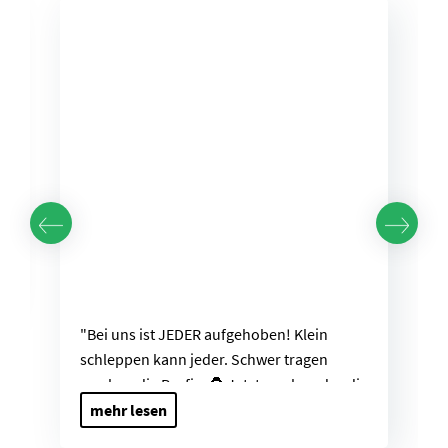
"Bei uns ist JEDER aufgehoben! Klein
schleppen kann jeder. Schwer tragen
machen die Profis. 🦍 Jetzt machen das die
Profis! Wir tragen, was andere schleppen.
mehr
lesen
#TransportGorillas #GorillaPower